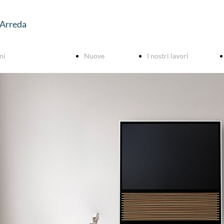
 Arreda
ni
Nuove
I nostri lavori
urazioni chiavi in
costruzioni
Progetti
Cantieri
nza online
Lavori
rezzo fisso
ultimati