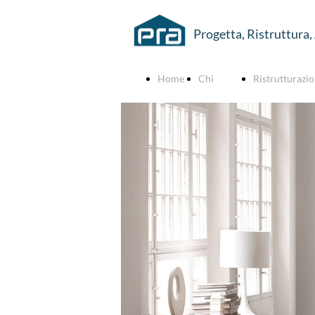
Progetta, Ristruttura,
Home
Chi
Ristrutturazio
siamo
Ristrutt
mano
Consule
Bagno p